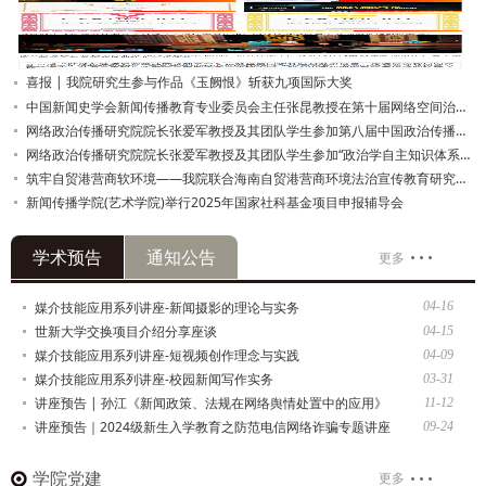
喜报 | 我院研究生参与作品《玉阙恨》斩获九项国际大奖
中国新闻史学会新闻传播教育专业委员会主任张昆教授在第十届网络空间治理与传媒法治建设论坛暨“何微新闻奖”学术论坛开幕式上的致辞
网络政治传播研究院院长张爱军教授及其团队学生参加第八届中国政治传播研究学术论坛
网络政治传播研究院院长张爱军教授及其团队学生参加“政治学自主知识体系构建下的政法学与法政治学”第三届新时代法政治学论坛
筑牢自贸港营商软环境——我院联合海南自贸港营商环境法治宣传教育研究院发起筹建签约仪式在海口举办
新闻传播学院(艺术学院)举行2025年国家社科基金项目申报辅导会
学术预告
通知公告
更多
媒介技能应用系列讲座-新闻摄影的理论与实务
04-16
世新大学交换项目介绍分享座谈
04-15
媒介技能应用系列讲座-短视频创作理念与实践
04-09
媒介技能应用系列讲座-校园新闻写作实务
03-31
讲座预告 | 孙江《新闻政策、法规在网络舆情处置中的应用》
11-12
讲座预告｜2024级新生入学教育之防范电信网络诈骗专题讲座
09-24
学院党建
更多