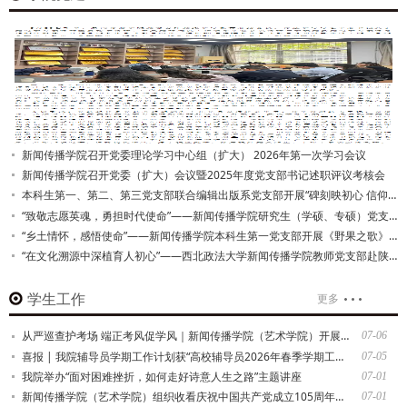
新闻传播学院召开党委理论学习中心组（扩大） 2026年第一次学习会议
新闻传播学院召开党委（扩大）会议暨2025年度党支部书记述职评议考核会
本科生第一、第二、第三党支部联合编辑出版系党支部开展“碑刻映初心 信仰照征程”主题党日活动
“致敬志愿英魂，勇担时代使命”——新闻传播学院研究生（学硕、专硕）党支部开展主题党日观影活动
“乡土情怀，感悟使命”——新闻传播学院本科生第一党支部开展《野果之歌》观影活动
“在文化溯源中深植育人初心”——西北政法大学新闻传播学院教师党支部赴陕历博秦汉馆开展主题党日活动
学生工作
更多
从严巡查护考场 端正考风促学风｜新闻传播学院（艺术学院）开展期末巡考工作
07-06
喜报 | 我院辅导员学期工作计划获“高校辅导员2026年春季学期工作计划征集活动”优秀作品
07-05
我院举办“面对困难挫折，如何走好诗意人生之路”主题讲座
07-01
新闻传播学院（艺术学院）组织收看庆祝中国共产党成立105周年大会实况
07-01