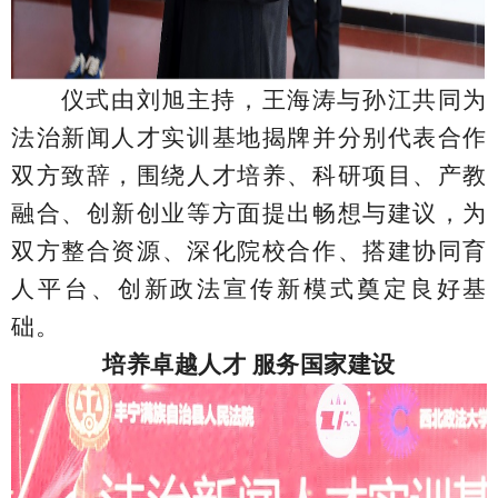
仪式
由刘旭主持
，
王海涛与孙江
共同为
法治新闻人才实训基地
揭牌
并分别代表合作
双方致辞，围绕
人才培养、
科研项目、产教
融合
、创新创业
等方面提出畅想与建议，为
双方
整合
资源、
深化院校合作、搭建协同育
人平台、创新政法宣传新模式奠定良好基
础
。
培养卓越人才 服务国家建设