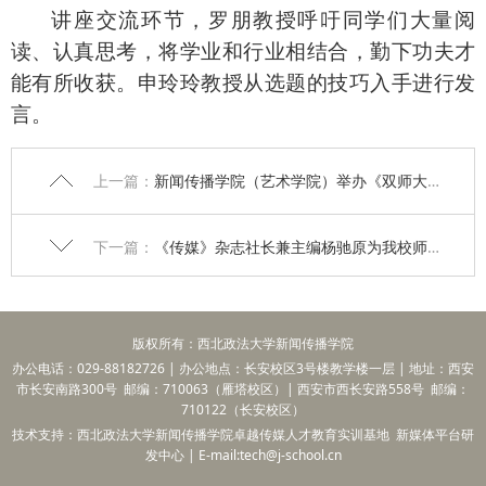
讲座交流环节，罗朋教授呼吁同学们大量阅
读、认真思考，将学业和行业相结合，勤下功夫才
能有所收获。申玲玲教授从选题的技巧入手进行发
言。
上一篇：
新闻传播学院（艺术学院）举办《双师大讲堂》第二讲之5G时代的科技创新与学科融合线下讲座
下一篇：
《传媒》杂志社长兼主编杨驰原为我校师生做题为《我国媒体融合的最新态势与未来发展》讲座
版权所有：西北政法大学新闻传播学院
办公电话：029-88182726 | 办公地点：长安校区3号楼教学楼一层 | 地址：西安
市长安南路300号 邮编：710063（雁塔校区）| 西安市西长安路558号 邮编：
710122（长安校区）
技术支持：西北政法大学新闻传播学院卓越传媒人才教育实训基地 新媒体平台研
发中心 | E-mail:tech@j-school.cn